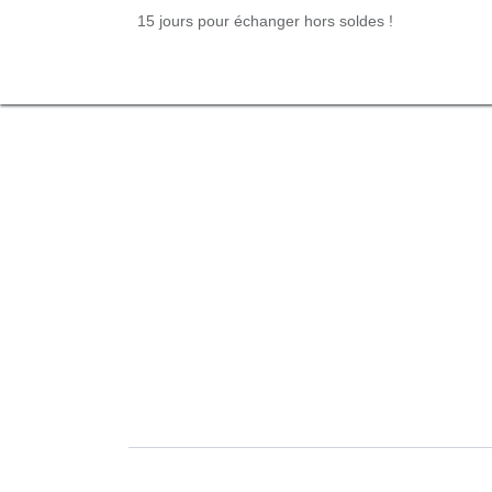
Se rendre au contenu
15 jours pour échanger hors soldes !
Shop Intemporel
Boutique en ligne